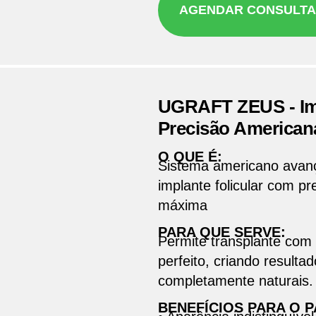
AGENDAR CONSULTA
UGRAFT ZEUS - Imp
Precisão American
O QUE É:
Sistema americano avan
implante folicular com pr
máxima
PARA QUE SERVE:
Permite transplante com
perfeito, criando resulta
completamente naturais.
BENEFÍCIOS PARA O P