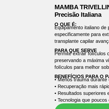
MAMBA TRIVELLINI 
Precisão Italiana
O QUE É:
Equipamento italiano de 
especificamente para ext
transplante capilar avan
PARA QUE SERVE
Permite extrair folículo
preservando a máxima vi
folículos para melhor sob
BENEFÍCIOS PARA O P
• Menos trauma durante 
• Recuperação mais rápi
• Resultados superiores 
• Tecnologia que poucos