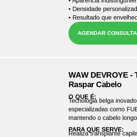
• Aparência indistinguível
• Densidade personalizad
• Resultado que envelhe
AGENDAR CONSULTA
WAW DEVROYE - Tr
Raspar Cabelo
O QUE É:
Tecnologia belga inovado
especializadas como FUE
mantendo o cabelo longo
PARA QUE SERVE:
Realiza transplante capi