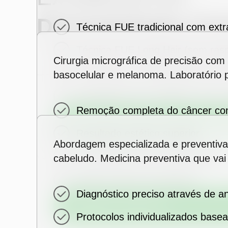
Dermatologia Cir
Técnica FUE tradicional com extra
Técnica FUE Long Hair (sem rasp
Transplante Capilar
Cirurgia de Mohs para
Cirurgia micrográfica de precisão co
Avançado
Protocolos personalizados para c
basocelular e melanoma. Laboratório p
Resultados que respeitam suas ca
Remoção completa do câncer co
AGENDAR CONSULTA
Resultado estético superior
Abordagem especializada e preventiva
Procedimento em um único dia
cabeludo. Medicina preventiva que vai
Menor taxa de recorrência
Diagnóstico preciso através de a
AGENDAR CONSULTA
Protocolos individualizados bas