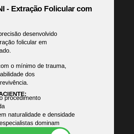
- Extração Folicular com
precisão desenvolvido
ração folicular em
çado.
s com o mínimo de trauma,
abilidade dos
revivência.
ACIENTE:
o procedimento
da
em naturalidade e densidade
 especialistas dominam