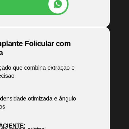
lante Folicular com
a
çado que combina extração e
ecisão
 densidade otimizada e ângulo
dos
ACIENTE: