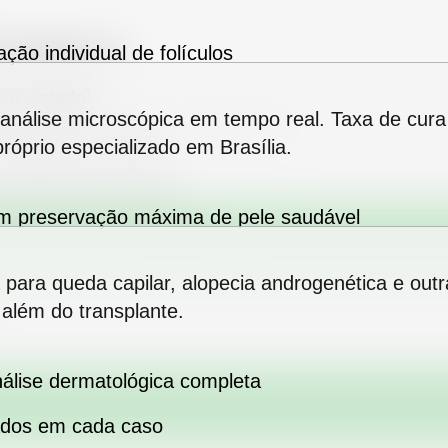
úrgica
ção individual de folículos
ar cabelo)
 Câncer de Pele
Tratamentos Clínicos
m análise microscópica em tempo real. Taxa de cu
Capilares
ada tipo de cabelo
róprio especializado em Brasília.
racterísticas únicas
m preservação máxima de pele saudável
 para queda capilar, alopecia androgenética e out
 além do transplante.
nálise dermatológica completa
eados em cada caso